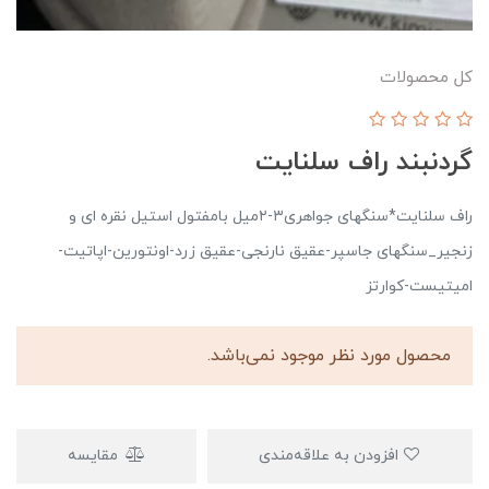
کل محصولات
گردنبند راف سلنایت
راف سلنایت*سنگهای جواهری۳-۲میل بامفتول استیل نقره ای و
زنجیر_سنگهای جاسپر-عقیق نارنجی-عقیق زرد-اونتورین-اپاتیت-
امیتیست-کوارتز
محصول مورد نظر موجود نمی‌باشد.
افزودن به علاقه‌مندی
مقایسه