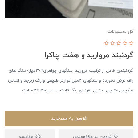
کل محصولات
گردنبند مروارید و هفت چاکرا
گردنبندی خاص از ترکیب مرورید_سنگهای جواهری۴-۳میل-سنگ های
راف تراش نخورده-و سنگهای ۴میل کوارتز طبیعی و راف زبرجد و الماس
هرکیمر_متریال استیل نقره ای رنگ ثابت-با سایز۴۰-۴۲ سانت
افزودن به سبدخرید
افزودن به علاقه‌مندی
مقایسه