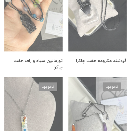
گردنبند مکرومه هفت چاکرا
تورمالین سیاه و راف هفت
چاکرا
ناموجود
ناموجود