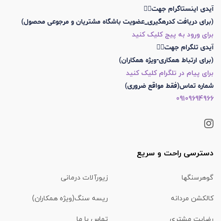
آیدی اینستاگرام جهت👇🏼
(برای دریافت کدرهگیری_عضویت باشگاه مشتریان و مرجوعی محصول)
برای ورود به پیج کلیک کنید
آیدی تلگرام جهت👇🏼
(برای ارتباط همکاری-ویژه همکاران)
برای پیام در تلگرام کلیک کنید
شماره تماس(فقط مواقع ضروری)
09109694966
دسترسی راحت و سریع
گوهرسنگها
زیورآلات درمانی
کالکشن مردانه
ریسه سنگ(ویژه همکاران)
رضایت مشتری
تماس با ما