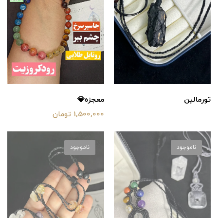
تورمالین
معجزه💎
1,500,000 تومان
ناموجود
ناموجود