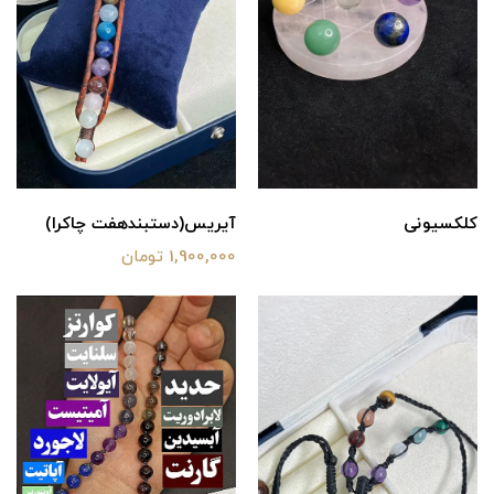
کلکسیونی
آیریس(دستبندهفت چاکرا)
1,900,000 تومان