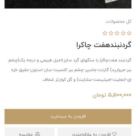
کل محصولات
گردنبند‌هفت چاکرا
گردنبند هفت‌چاکرا با سنگهای گرد سایز۸میل طبیعی و درجه یک(چشم
ببر-مروارید) گارنت-جاسپر-چشم ببر-کلسیت-سان استون-عقیق خزه
ای-انجلیت-امیتیست-سلنایت) و گل کوارتز شفاف
5,500,000
تومان
افزودن به سبدخرید
افزودن به علاقه‌مندی
مقایسه