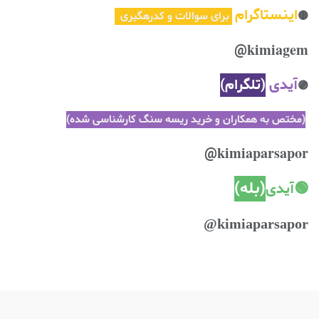
اینستاگرام
🟡
برای سوالات و کدرهگیری
@
kimiagem
آیدی
(
تلگرام
)
🟣
(مختص به همکاران و خرید ریسه سنگ کارشناسی شده)
@
kimiaparsapor
(بله)
🟢آیدی
kimiaparsapor@