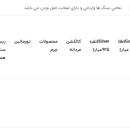
تمامي سنگ ها وارداتي و داراي ضمانت اصل بودن مي باشد
Gold(طلا
Silver(نقره
کالکشن
محصولات
تورمالین
ریس
۹۲۵عیار)
مردانه
چرم
سنگ
همک