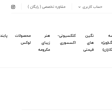
حساب کاربری
مشاوره تخصصی ( رایگان )
ه
نگین
کلکسیونی-
هنر
محصولات
پابند
(ویژه
های
اکسسوری
زیبای
لوکس
اران)
قیمتی
مکرومه