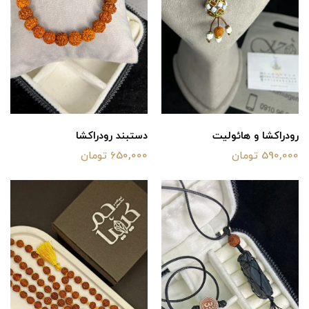
رودراکشا و هائولیت
دستبند رودراکشا
590,000 تومان
650,000 تومان