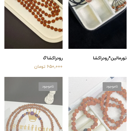
رودراکشا📿
تورمالین*رودراکشا
650,000 تومان
ناموجود
ناموجود