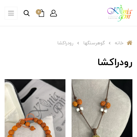
0
خانه
گوهرسنگها
رودراکشا
رودراکشا