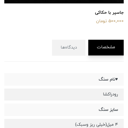
جاسپر با حکاکی
500,000 تومان
مشخصات
دیدگاه‌ها
♥️نام سنگ
رودراکشا
سایز سنگ
۴ میل(خیلی ریز و‌سبک)