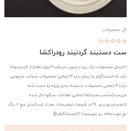
کل محصولات
ست دستبند گردنبند رودراکشا
۱/ارسال محصولات یک روز درمیون میباشد۲/برای اطلاع از کدمرسوله
باید به اینستاگرام ما پیام بدید۳/تمامی محصولات ضمانت مرجوعی
دارند۴/تمامی محصولات با بسته بندی ویژه به دست شما
میرسند(مناسب هدیه)۵/تمامی اطلاعات سنگها ذکر شده
(نام٫سایز٫وزن٫و...)۶/در قسمت توضیحات بعد از ثبت(سایز مچ + رنگ
نخ موردعلاقه رو بنویسید) ۷/اینستاگرام:@