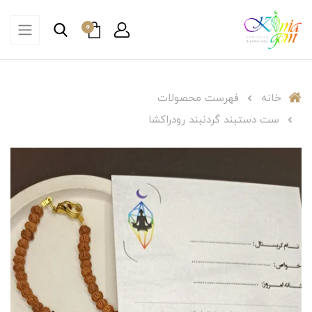
0
خانه
فهرست محصولات
ست دستبند گردنبند رودراکشا