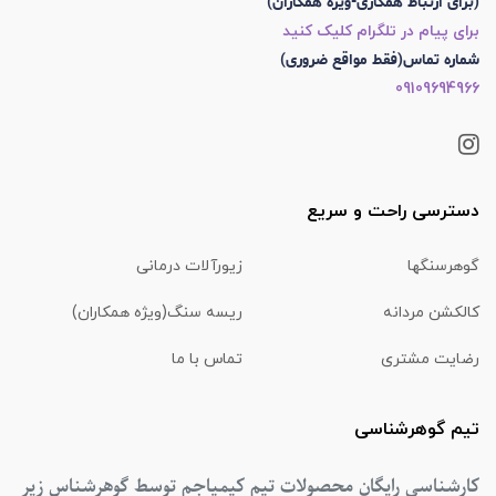
(برای ارتباط همکاری-ویژه همکاران)
برای پیام در تلگرام کلیک کنید
شماره تماس(فقط مواقع ضروری)
09109694966
دسترسی راحت و سریع
گوهرسنگها
زیورآلات درمانی
کالکشن مردانه
ریسه سنگ(ویژه همکاران)
رضایت مشتری
تماس با ما
تیم گوهرشناسی
کارشناسی رایگان محصولات تیم کیمیاجم توسط گوهرشناس زیر