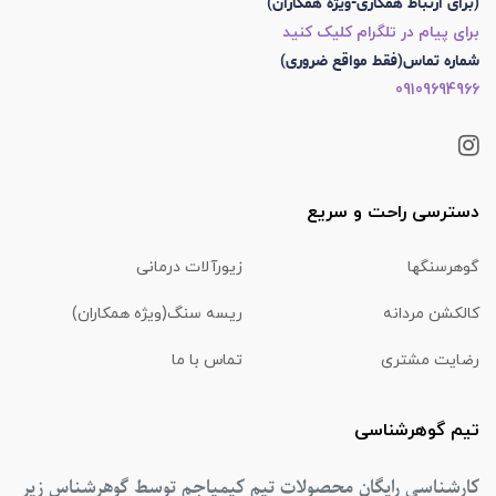
(برای ارتباط همکاری-ویژه همکاران)
برای پیام در تلگرام کلیک کنید
شماره تماس(فقط مواقع ضروری)
09109694966
دسترسی راحت و سریع
گوهرسنگها
زیورآلات درمانی
کالکشن مردانه
ریسه سنگ(ویژه همکاران)
رضایت مشتری
تماس با ما
تیم گوهرشناسی
کارشناسی رایگان محصولات تیم کیمیاجم توسط گوهرشناس زیر