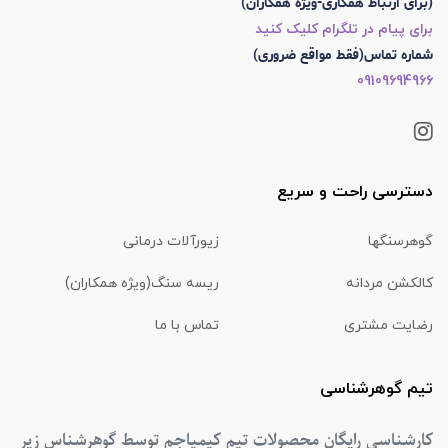
(برای ارتباط همکاری-ویژه همکاران)
برای پیام در تلگرام کلیک کنید
شماره تماس(فقط مواقع ضروری)
09109694966
دسترسی راحت و سریع
گوهرسنگها
زیورآلات درمانی
کالکشن مردانه
ریسه سنگ(ویژه همکاران)
رضایت مشتری
تماس با ما
تیم گوهرشناسی
کارشناسی رایگان محصولات تیم کیمیاجم توسط گوهرشناس زیر