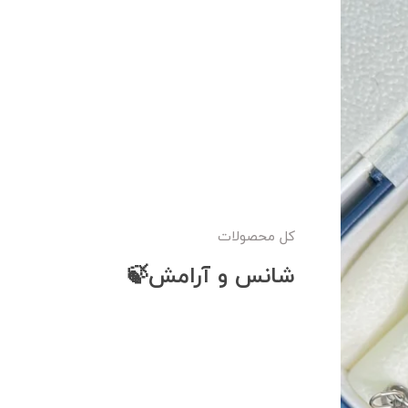
کل محصولات
شانس و آرامش🍃