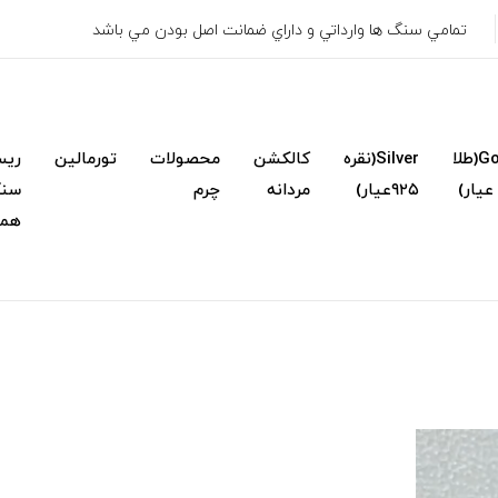
تمامي سنگ ها وارداتي و داراي ضمانت اصل بودن مي باشد
Gold(طلا
Silver(نقره
کالکشن
محصولات
تورمالین
ریس
۹۲۵عیار)
مردانه
چرم
سنگ
همک