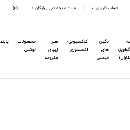
حساب کاربری
مشاوره تخصصی ( رایگان )
ه
نگین
کلکسیونی-
هنر
محصولات
پابند
(ویژه
های
اکسسوری
زیبای
لوکس
اران)
قیمتی
مکرومه