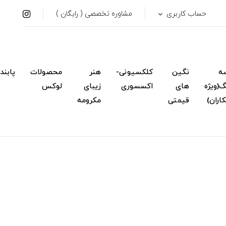
حساب کاربری
مشاوره تخصصی ( رایگان )
ه
نگین
کلکسیونی-
هنر
محصولات
پابند
(ویژه
های
اکسسوری
زیبای
لوکس
اران)
قیمتی
مکرومه