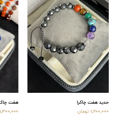
حدید هفت چاکرا
هفت چاکرا(۱۰می
1,200,000 تومان
1,300,000 تومان