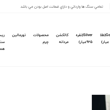
تمامي سنگ ها وارداتي و داراي ضمانت اصل بودن مي باشد
Gold(طلا
Silver(نقره
کالکشن
محصولات
تورمالین
ریس
۹۲۵عیار)
مردانه
چرم
سنگ
همک