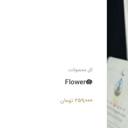
کل محصولات
Flower🪷
259,000
تومان