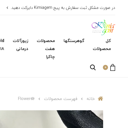
در صورت مشکل ثبت سفارش به پیج Kimiagem دایرکت دهید.
کل
گوهرسنگها
محصولات
زیورآلات
محصولات
هفت
درمانی
۱۸ عیار)
چاکرا
0
خانه
فهرست محصولات
Flower🪷