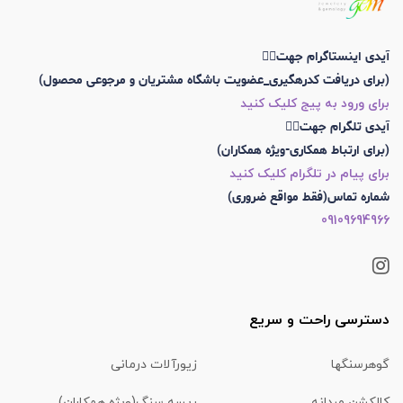
آیدی اینستاگرام جهت👇🏼
(برای دریافت کدرهگیری_عضویت باشگاه مشتریان و مرجوعی محصول)
برای ورود به پیج کلیک کنید
آیدی تلگرام جهت👇🏼
(برای ارتباط همکاری-ویژه همکاران)
برای پیام در تلگرام کلیک کنید
شماره تماس(فقط مواقع ضروری)
09109694966
دسترسی راحت و سریع
گوهرسنگها
زیورآلات درمانی
کالکشن مردانه
ریسه سنگ(ویژه همکاران)