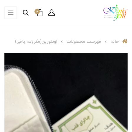
0
خانه
فهرست محصولات
اونتورین(مکرومه بافی)