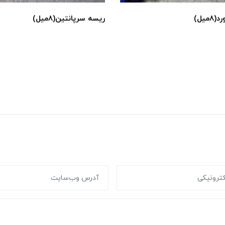
میل)
ریسه سرپانتین(۸میل)