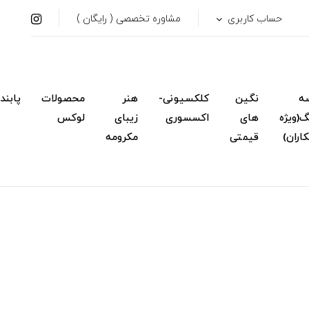
حساب کاربری
مشاوره تخصصی ( رایگان )
ه
نگین
کلکسیونی-
هنر
محصولات
پابند
(ویژه
های
اکسسوری
زیبای
لوکس
اران)
قیمتی
مکرومه