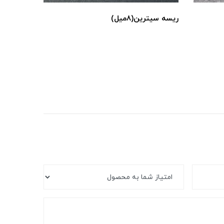
ریسه سیترین(۸میل)
ریسه چشم بب