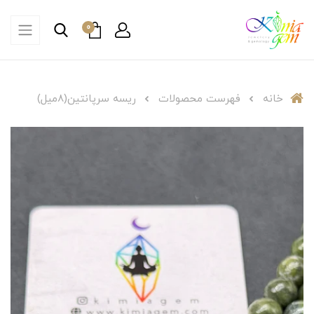
0
خانه
فهرست محصولات
ریسه سرپانتین(۸میل)