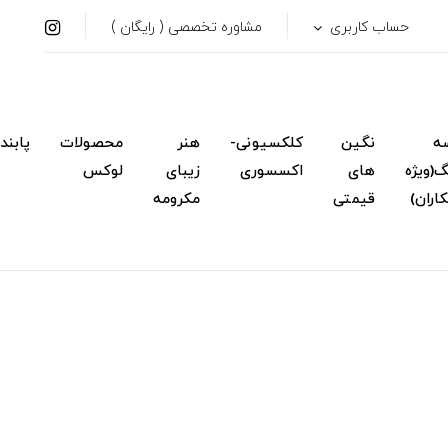
حساب کاربری
مشاوره تخصصی ( رایگان )
ه
نگین
کلکسیونی-
هنر
محصولات
پابند
(ویژه
های
اکسسوری
زیبای
لوکس
اران)
قیمتی
مکرومه