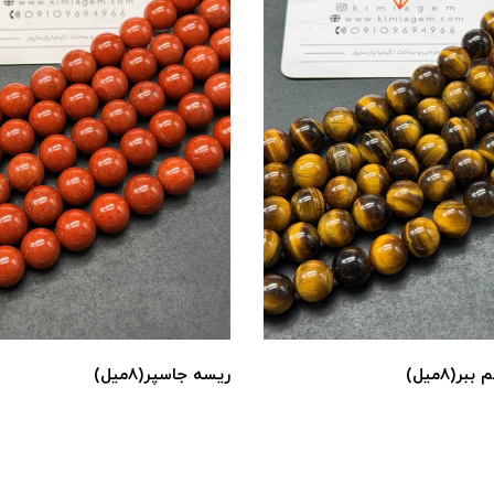
ر(۸میل)
ریسه جاسپر(۸میل)