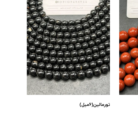
تورمالین(۶میل)
سلنایت(۶میل)