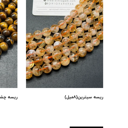
ریسه سیترین(۸میل)
ریسه چشم بب