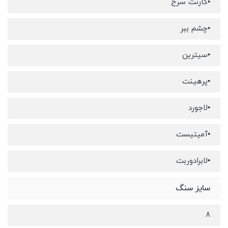
•گارنت سرخ
•چشم ببر
•سیترین
•پرهینت
•لاجورد
•آمیتیست
•لابرادوربت
سایز سنگ
8