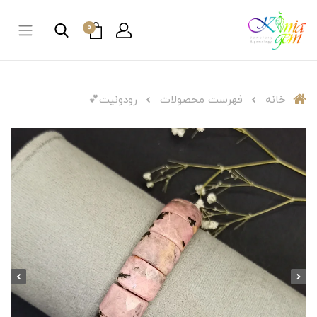
0
خانه
فهرست محصولات
رودونیت💕