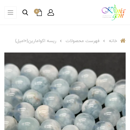
0
خانه
فهرست محصولات
ریسه اکوامارین(۱۰میل)