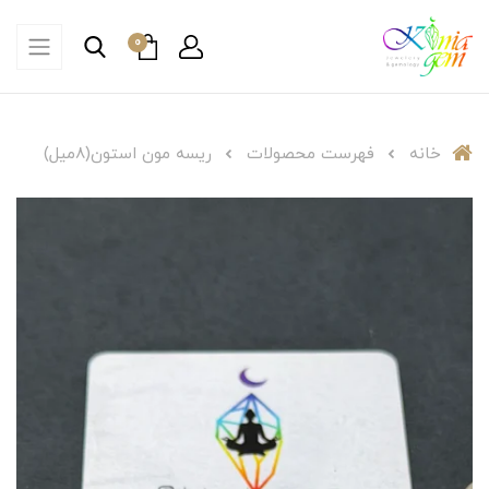
0
خانه
فهرست محصولات
ریسه مون استون(۸میل)