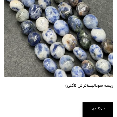
ریسه سودالیت(تراش ناگتی)
دیدگاه‌ها