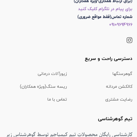
(برای ارتباط همکاری-ویژه همکاران)
برای پیام در تلگرام کلیک کنید
شماره تماس(فقط مواقع ضروری)
09109694966
دسترسی راحت و سریع
گوهرسنگها
زیورآلات درمانی
کالکشن مردانه
ریسه سنگ(ویژه همکاران)
رضایت مشتری
تماس با ما
تیم گوهرشناسی
کارشناسی رایگان محصولات تیم کیمیاجم توسط گوهرشناس زیر