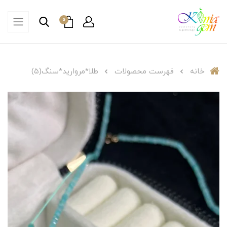
0
خانه
فهرست محصولات
طلا*مروارید*سنگ(۵)