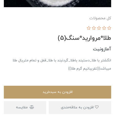
کل محصولات
طلا*مروارید*سنگ(۵)
آمازونیت
انگشتر با طلا_دستبند باطلا_گردنبند با طلا_قفل و تمام متریال طلا
میباشد((تقریبانیم گرم طلا))
افزودن به سبدخرید
افزودن به علاقه‌مندی
مقایسه