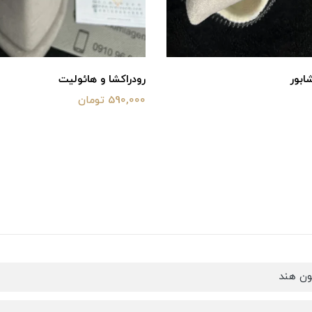
ابور
رودراکشا و هائولیت
590,000 تومان
ن هند