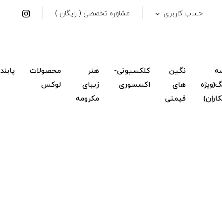
حساب کاربری
مشاوره تخصصی ( رایگان )
ه
نگین
کلکسیونی-
هنر
محصولات
پابند
(ویژه
های
اکسسوری
زیبای
لوکس
اران)
قیمتی
مکرومه