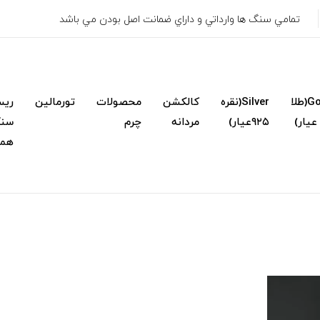
تمامي سنگ ها وارداتي و داراي ضمانت اصل بودن مي باشد
Gold(طلا
Silver(نقره
کالکشن
محصولات
تورمالین
ریس
۹۲۵عیار)
مردانه
چرم
سنگ
همک