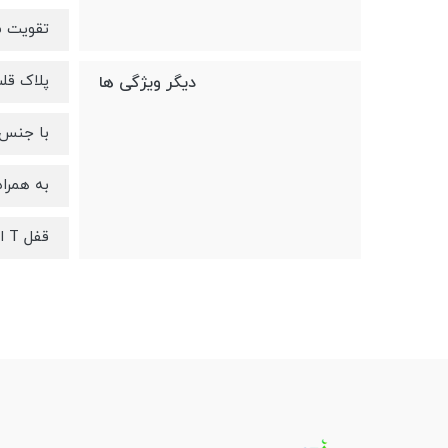
تقویت س
پلاک قلب
دیگر ویژگی ها
با جنس نقره ۹۲۵ 
به همراه
قفل T استیل نقره ای به شکل‌قلب