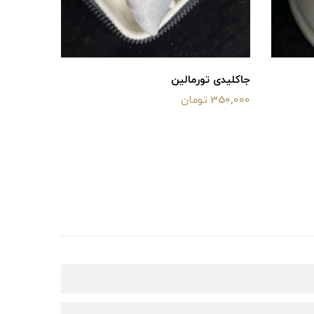
جاکلیدی تورمالین
گردنبند‌
350,000 تومان
500,000 تومان