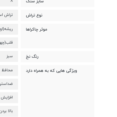
8
سایز سنگ
تراش اس
نوع تراش
ریشه(او
موثر چاکراها
قلب(چها
سبز
رنگ نخ
محافظ قد
ویژگی هایی که به همراه دارد
ضداستر
افزایش 
بالا بر