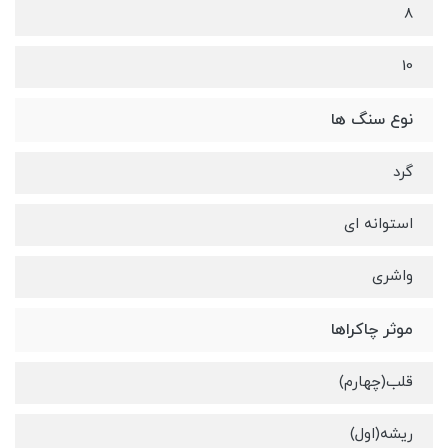
8
10
نوع سنگ ها
گرد
استوانه ای
واشری
موثر چاکراها
قلب(چهارم)
ریشه(اول)