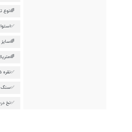
🌈نوع ت
✅استوانه٫گرد/تراش
🌈سایز سنگ ها:۸
🌈متریا
✅نقره ۹۲۵عیار
✅سنگ ها 
✅نخ درج