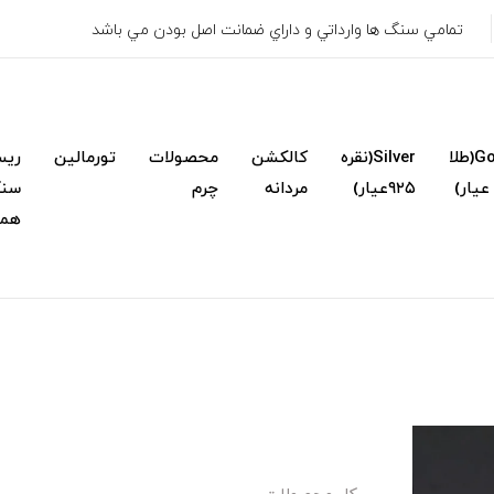
تمامي سنگ ها وارداتي و داراي ضمانت اصل بودن مي باشد
Gold(طلا
Silver(نقره
کالکشن
محصولات
تورمالین
ریس
۹۲۵عیار)
مردانه
چرم
سنگ
همک