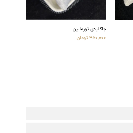
جاکلیدی تورمالین
گردنبند‌
350,000 تومان
500,000 تومان