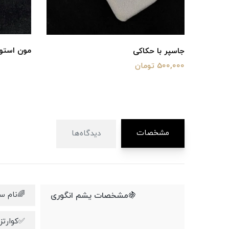
مون استو
جاسپر با حکاکی
500,000 تومان
مشخصات
دیدگاه‌ها
🌈نام 
🍇مشخصات یشم انگوری
✅کوارتز روتایل٫تورم