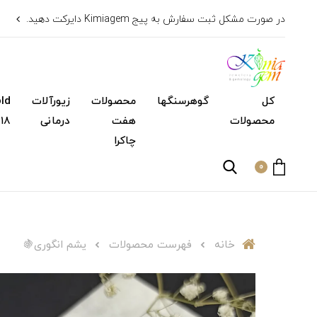
در صورت مشکل ثبت سفارش به پیج Kimiagem دایرکت دهید.
کل
گوهرسنگها
محصولات
زیورآلات
محصولات
هفت
درمانی
۱۸ عیار)
چاکرا
0
خانه
فهرست محصولات
یشم انگوری🍇