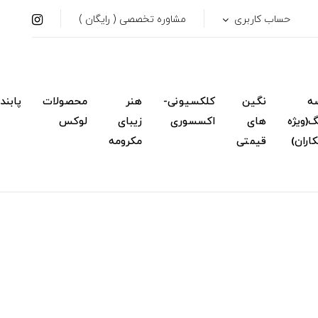
حساب کاربری
مشاوره تخصصی ( رایگان )
ه
نگین
کلکسیونی-
هنر
محصولات
پابند
(ویژه
های
اکسسوری
زیبای
لوکس
اران)
قیمتی
مکرومه