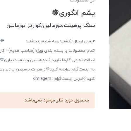
کل محصولات
یشم انگوری🍇
سنگ پرهینت٫تورمالین٫کوارتز تورمالین
♥️زمان ارسال:یکشنبه٫سه شنب
تمام محصولات با بسته بندی ویژه (مناسب هدیه)+ کارت
اصالت تمامی کارها تایید شده هستن و ضمانت دارن💙بر
به اینستاگرام مراجعه کنید💜درصورت نرسیدن یا دیر ر
کنید🤍ادرس اینستاگرام : kimiagem
محصول مورد نظر موجود نمی‌باشد.