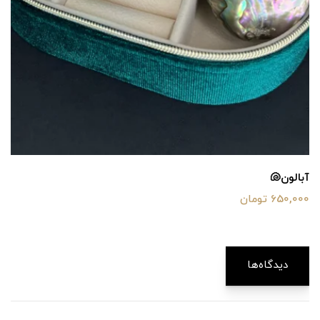
آبالون🐚
650,000 تومان
دیدگاه‌ها