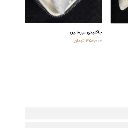
جاکلیدی تورمالین
گردنبند‌
350,000 تومان
500,000 تومان