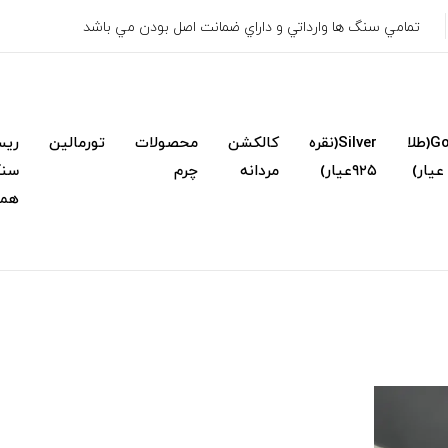
تمامي سنگ ها وارداتي و داراي ضمانت اصل بودن مي باشد
Gold(طلا
Silver(نقره
کالکشن
محصولات
تورمالین
ریس
۹۲۵عیار)
مردانه
چرم
سنگ
همک