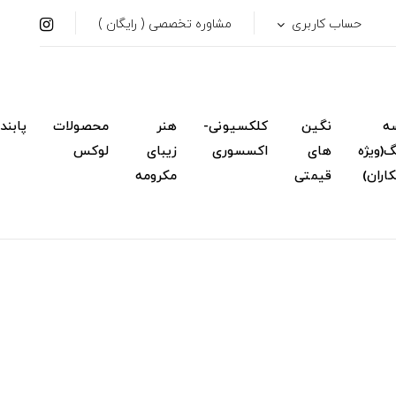
حساب کاربری
مشاوره تخصصی ( رایگان )
ه
نگین
کلکسیونی-
هنر
محصولات
پابند
(ویژه
های
اکسسوری
زیبای
لوکس
اران)
قیمتی
مکرومه