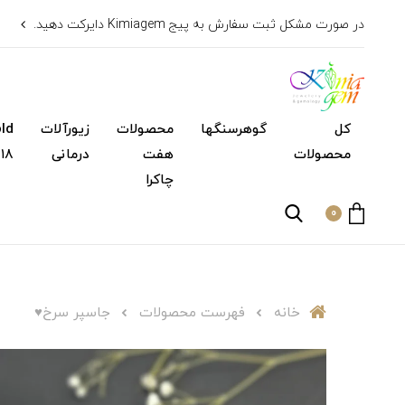
در صورت مشکل ثبت سفارش به پیج Kimiagem دایرکت دهید.
کل
گوهرسنگها
محصولات
زیورآلات
محصولات
هفت
درمانی
۱۸ عیار)
چاکرا
0
خانه
فهرست محصولات
جاسپر سرخ♥️