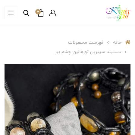
0
خانه
فهرست محصولات
دستبند سیترین تورمالین چشم ببر