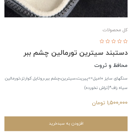
کل محصولات
دستبند سیترین تورمالین چشم ببر
محافظ و ثروت
سنگهای سایز ۱۰میل=>پیریت،سیترین،چشم ببر،روتایل کوارتز،تورمالین
سیاه راف*(تراش نخورده)
1,500,000
تومان
افزودن به سبدخرید