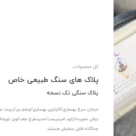
کل محصولات
پلاک های سنگ طبیعی خاص
پلاک سنگی تک نسخه
مرجان سرخ بهسازی/کارنلین بهسازی/چشم ببر/زبرجد ترا
تراش نخورده/ژئود امیتیست/حدیدطرح جغد/اویز تورمال
جداگانه قابل سفارش هستند