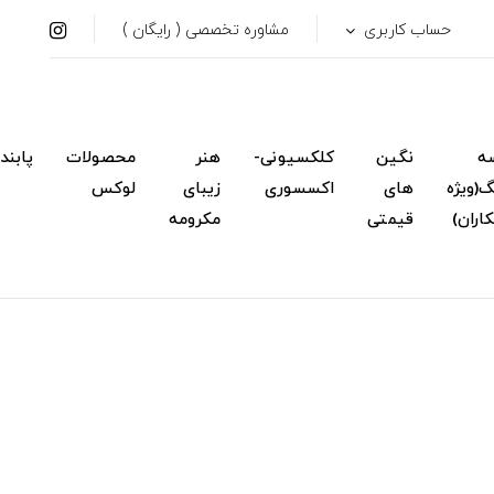
حساب کاربری
مشاوره تخصصی ( رایگان )
ه
نگین
کلکسیونی-
هنر
محصولات
پابند
(ویژه
های
اکسسوری
زیبای
لوکس
اران)
قیمتی
مکرومه