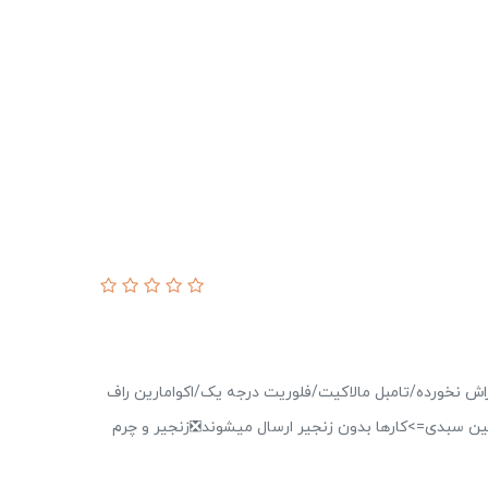
ش نخورده/تامبل مالاکیت/فلوریت درجه یک/اکوامارین راف
ین سبدی=>کارها بدون زنجیر ارسال میشوند❎زنجیر و چرم