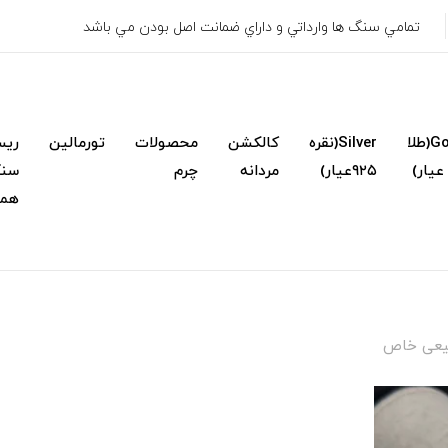
تمامي سنگ ها وارداتي و داراي ضمانت اصل بودن مي باشد
Gold(طلا
Silver(نقره
کالکشن
محصولات
تورمالین
ریس
۹۲۵عیار)
مردانه
چرم
سنگ
همک
یعی خاص