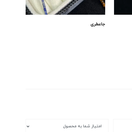
کلسیت آ
جاعطری