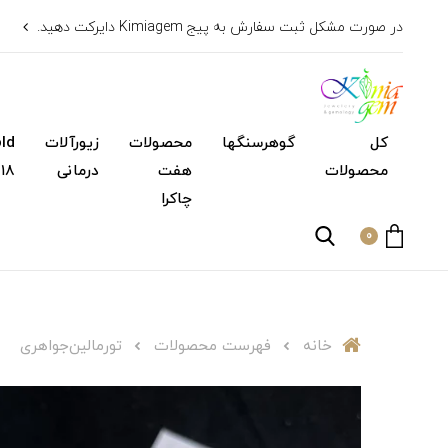
در صورت مشکل ثبت سفارش به پیج Kimiagem دایرکت دهید.
کل
گوهرسنگها
محصولات
زیورآلات
محصولات
هفت
درمانی
۱۸ عیار)
چاکرا
0
خانه
فهرست محصولات
تورمالین‌جواهری