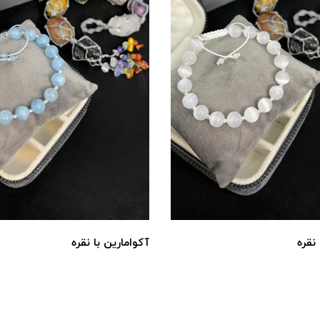
نقره
آکوامارین با نقره