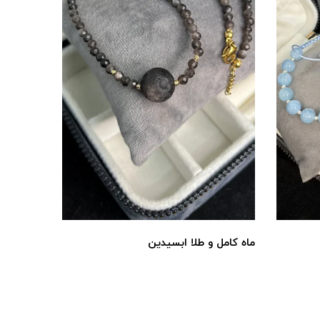
ماه کامل و طلا ابسیدین
گارنت*پی