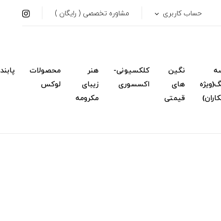
حساب کاربری
مشاوره تخصصی ( رایگان )
ه
نگین
کلکسیونی-
هنر
محصولات
پابند
(ویژه
های
اکسسوری
زیبای
لوکس
اران)
قیمتی
مکرومه