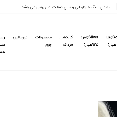
تمامي سنگ ها وارداتي و داراي ضمانت اصل بودن مي باشد
Gold(طلا
Silver(نقره
کالکشن
محصولات
تورمالین
ریس
۹۲۵عیار)
مردانه
چرم
سنگ
همک