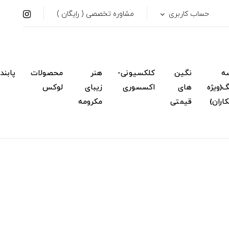
حساب کاربری
مشاوره تخصصی ( رایگان )
ه
نگین
کلکسیونی-
هنر
محصولات
پابند
(ویژه
های
اکسسوری
زیبای
لوکس
اران)
قیمتی
مکرومه