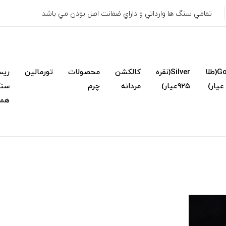
تمامي سنگ ها وارداتي و داراي ضمانت اصل بودن مي باشد
Gold(طلا
Silver(نقره
کالکشن
محصولات
تورمالین
ریس
۹۲۵عیار)
مردانه
چرم
سنگ
همک