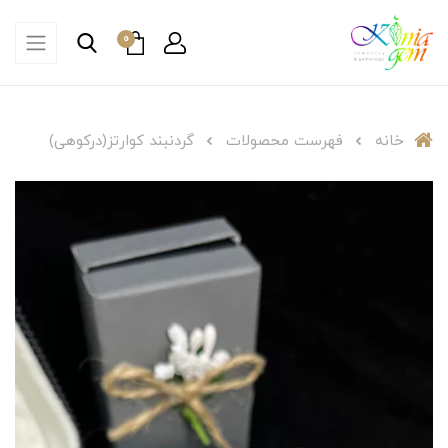
0
خانه
فهرست محصولات
گردنبند کوارتز(درکوهی)