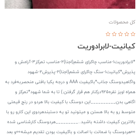
کل محصولات
کیانیت-لابرادوریت
*لابرادوریت۱-مناسب چاکرای ششم(اجنا)۲-مناسب تمرکز۳-آرامش و‌
پذیرش*کیانیت۱-سنگ چاکرای ششم(اجنا)۲-پذیرش۲-شهود
و‌اگاهیدوسنگ جذاب*باکیفیت AAA و درجه یکبا بافتی منحصربه‌فرد به
همراه اویز نقره۹۲۵درکنار هم قرار گرفتن:) تا به شما شهود*تمرکز و
اگاهی بدن__________این دوسنگ با کیفیت بالا هردو در رنج قیمتی
متوسط رو به بالا هستن و میتونید تو یه دستبند‌هردوی این کارو رو با
بالاترین کیفیت داشته باشید..._________هردوسنگ کارشناسی شده
👀هردوسنگ با ضمانت با اصالت و باکیفیت بودن تقدیم میشه👀و بعد