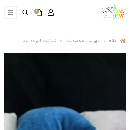
0
خانه
فهرست محصولات
کیانیت-لابرادوریت