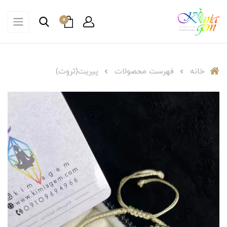
0
خانه
فهرست محصولات
پیریت(ثروت)