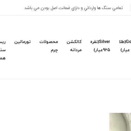
تمامي سنگ ها وارداتي و داراي ضمانت اصل بودن مي باشد
Gold(طلا
Silver(نقره
کالکشن
محصولات
تورمالین
ریس
۹۲۵عیار)
مردانه
چرم
سنگ
همک