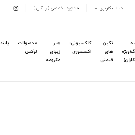
حساب کاربری
مشاوره تخصصی ( رایگان )
ه
نگین
کلکسیونی-
هنر
محصولات
پابند
(ویژه
های
اکسسوری
زیبای
لوکس
اران)
قیمتی
مکرومه