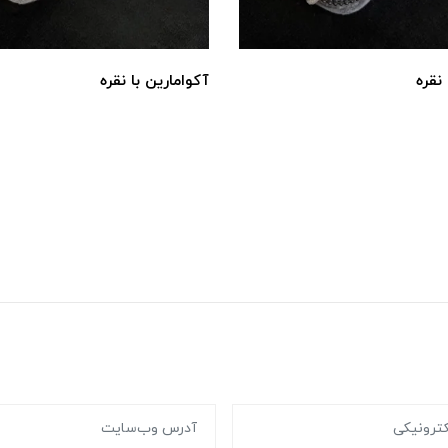
نقره
آکوامارین با نقره