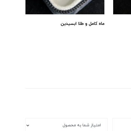
ماه کامل و طلا ابسیدین
گارنت*پی