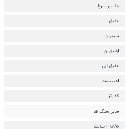
جاسپر سرخ
عقیق
سیترین
اونتورین
عقیق ابی
امیتیست
کوارتز
سایز سنگ ها
۱/۵تا ۲ سانت