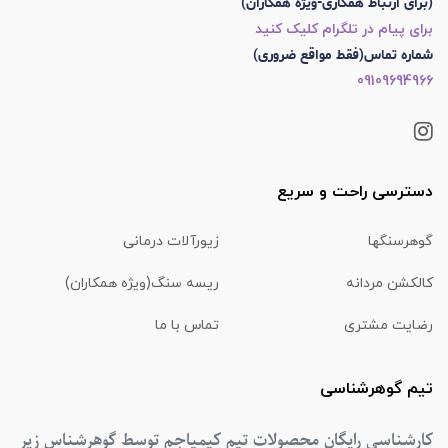
(برای ارتباط همکاری-ویژه همکاران)
برای پیام در تلگرام کلیک کنید
شماره تماس(فقط مواقع ضروری)
09109694966
دسترسی راحت و سریع
گوهرسنگها
زیورآلات درمانی
کالکشن مردانه
ریسه سنگ(ویژه همکاران)
رضایت مشتری
تماس با ما
تیم گوهرشناسی
کارشناسی رایگان محصولات تیم کیمیاجم توسط گوهرشناس زیر