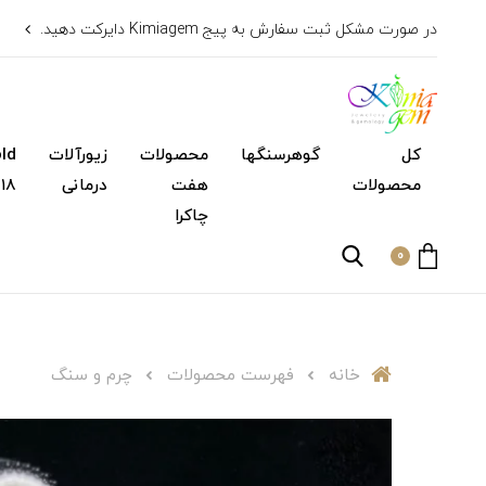
در صورت مشکل ثبت سفارش به پیج Kimiagem دایرکت دهید.
کل
گوهرسنگها
محصولات
زیورآلات
محصولات
هفت
درمانی
۱۸ عیار)
چاکرا
0
خانه
فهرست محصولات
چرم و‌ سنگ