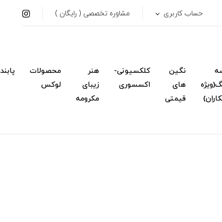
حساب کاربری
مشاوره تخصصی ( رایگان )
ه
نگین
کلکسیونی-
هنر
محصولات
پابند
(ویژه
های
اکسسوری
زیبای
لوکس
اران)
قیمتی
مکرومه