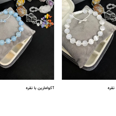
نقره
آکوامارین با نقره