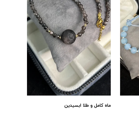
ماه کامل و طلا ابسیدین
گارنت*پی