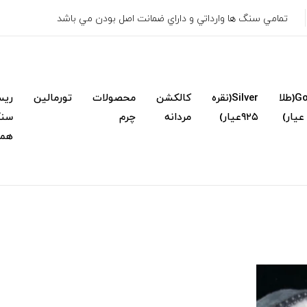
تمامي سنگ ها وارداتي و داراي ضمانت اصل بودن مي باشد
Gold(طلا
Silver(نقره
کالکشن
محصولات
تورمالین
ریس
۹۲۵عیار)
مردانه
چرم
سنگ
همک