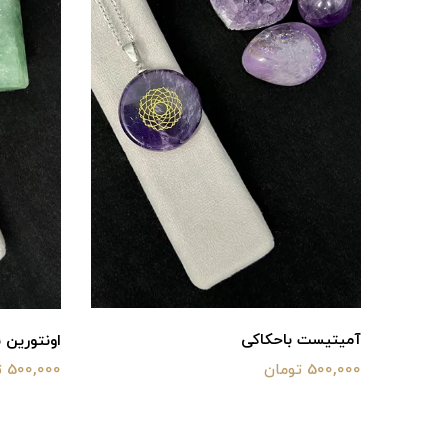
آمیتیست باحکاکی
اونتورین 
500,000 تومان
500,000 تومان