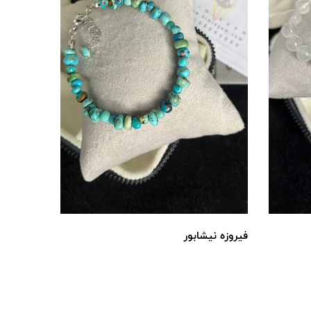
فیروزه نیشابور
گردنبند‌
500,000 تومان