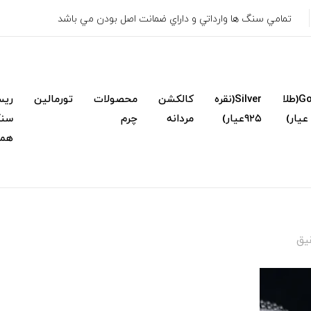
تمامي سنگ ها وارداتي و داراي ضمانت اصل بودن مي باشد
Gold(طلا
Silver(نقره
کالکشن
محصولات
تورمالین
ریس
۹۲۵عیار)
مردانه
چرم
سنگ
همک
قیق