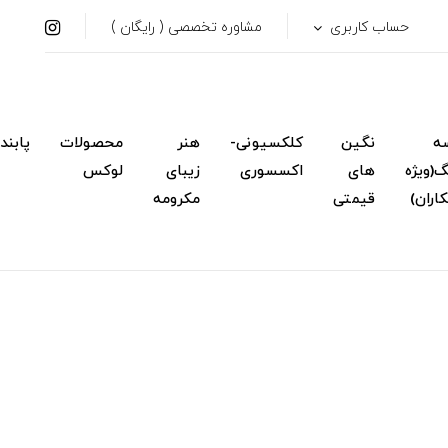
حساب کاربری
مشاوره تخصصی ( رایگان )
ه
نگین
کلکسیونی-
هنر
محصولات
پابند
(ویژه
های
اکسسوری
زیبای
لوکس
اران)
قیمتی
مکرومه