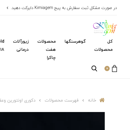
در صورت مشکل ثبت سفارش به پیج Kimiagem دایرکت دهید.
کل
گوهرسنگها
محصولات
زیورآلات
محصولات
هفت
درمانی
۱۸ عیار)
چاکرا
0
خانه
فهرست محصولات
دکوری اونتورین و‌ع