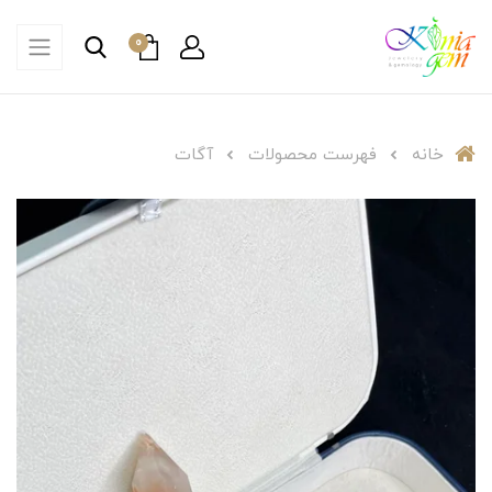
0
خانه
فهرست محصولات
آگات