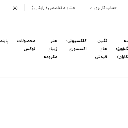
حساب کاربری
مشاوره تخصصی ( رایگان )
ه
نگین
کلکسیونی-
هنر
محصولات
پابند
(ویژه
های
اکسسوری
زیبای
لوکس
اران)
قیمتی
مکرومه