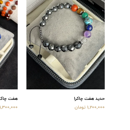
حدید هفت چاکرا
هفت چاکرا(۱۰می
1,200,000 تومان
1,300,000 تومان