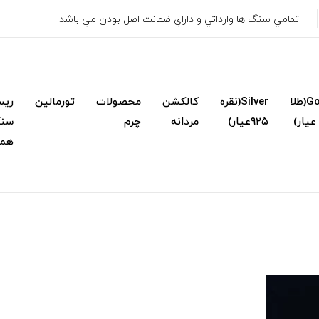
تمامي سنگ ها وارداتي و داراي ضمانت اصل بودن مي باشد
Gold(طلا
Silver(نقره
کالکشن
محصولات
تورمالین
ریس
۹۲۵عیار)
مردانه
چرم
سنگ
همک