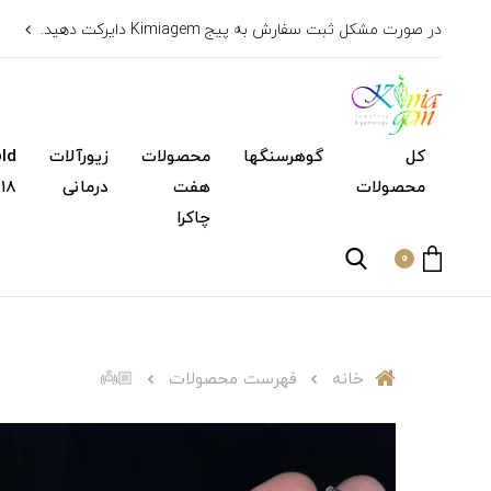
در صورت مشکل ثبت سفارش به پیج Kimiagem دایرکت دهید.
کل
گوهرسنگها
محصولات
زیورآلات
محصولات
هفت
درمانی
۱۸ عیار)
چاکرا
0
خانه
فهرست محصولات
👼🏼