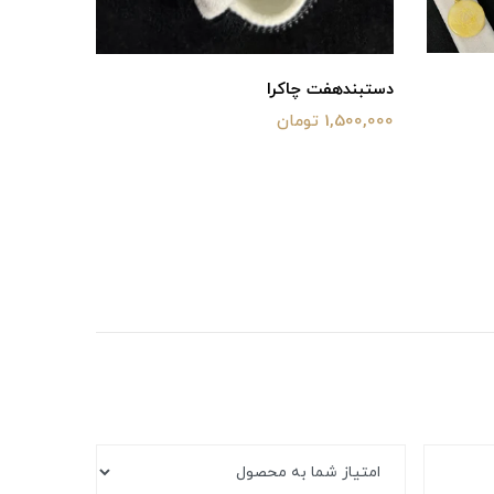
دستبند‌هفت چاکرا
هفت چاکر
1,500,000 تومان