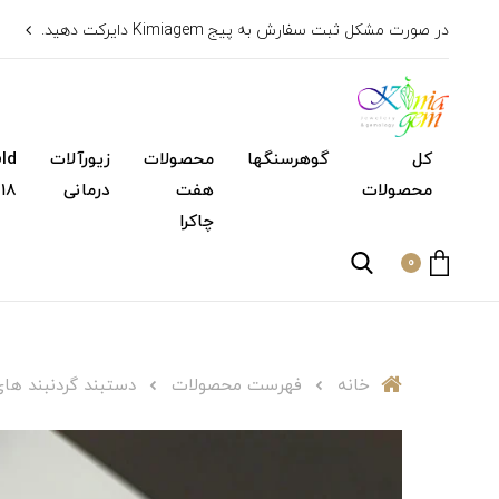
در صورت مشکل ثبت سفارش به پیج Kimiagem دایرکت دهید.
کل
گوهرسنگها
محصولات
زیورآلات
محصولات
هفت
درمانی
۱۸ عیار)
چاکرا
0
خانه
فهرست محصولات
دستبند گردنبند‌ های