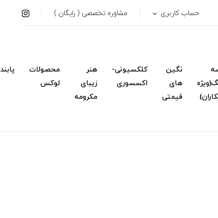
حساب کاربری
مشاوره تخصصی ( رایگان )
ه
نگین
کلکسیونی-
هنر
محصولات
پابند
(ویژه
های
اکسسوری
زیبای
لوکس
اران)
قیمتی
مکرومه