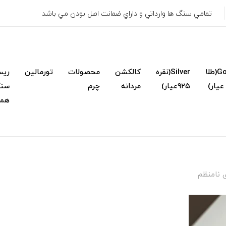
تمامي سنگ ها وارداتي و داراي ضمانت اصل بودن مي باشد
Gold(طلا
Silver(نقره
کالکشن
محصولات
تورمالین
ریس
۹۲۵عیار)
مردانه
چرم
سنگ
همک
 ‌نامنظم