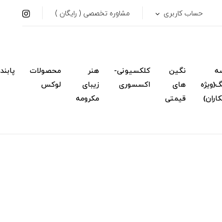
حساب کاربری
مشاوره تخصصی ( رایگان )
ه
نگین
کلکسیونی-
هنر
محصولات
پابند
(ویژه
های
اکسسوری
زیبای
لوکس
اران)
قیمتی
مکرومه