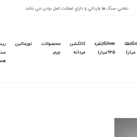
تمامي سنگ ها وارداتي و داراي ضمانت اصل بودن مي باشد
Gold(طلا
Silver(نقره
کالکشن
محصولات
تورمالین
ریس
۹۲۵عیار)
مردانه
چرم
سنگ
همک