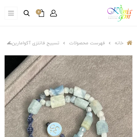
0
خانه
فهرست محصولات
تسبیح فانتزی آکوامارین🌊