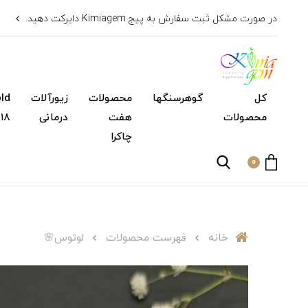
در صورت مشکل ثبت سفارش به پیج Kimiagem دایرکت دهید.
کل
گوهرسنگها
محصولات
زیورآلات
محصولات
هفت
درمانی
۱۸ عیار)
چاکرا
0
خانه
فهرست محصولات
لوتوس🌸