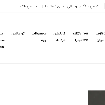
تمامي سنگ ها وارداتي و داراي ضمانت اصل بودن مي باشد
Gold(طلا
Silver(نقره
کالکشن
محصولات
تورمالین
ریس
۹۲۵عیار)
مردانه
چرم
سنگ
همک