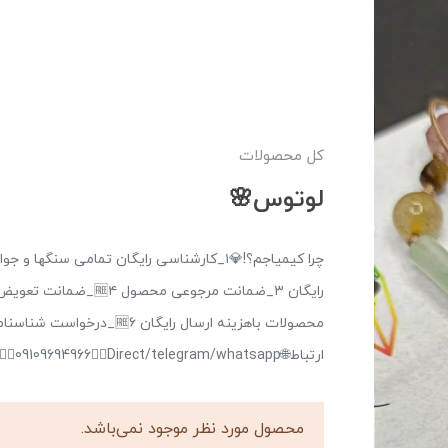
کل محصولات
لوتوس🌸
ارتباط🌐www.kimiagem.com👉🏼09109694966👉🏼Direct/telegram/whatsapp
محصول مورد نظر موجود نمی‌باشد.