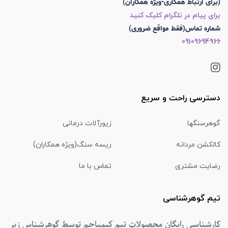
(برای ارتباط همکاری-ویژه همکاران)
برای پیام در تلگرام کلیک کنید
شماره تماس(فقط مواقع ضروری)
09109694966
دسترسی راحت و سریع
گوهرسنگها
زیورآلات درمانی
کالکشن مردانه
ریسه سنگ(ویژه همکاران)
رضایت مشتری
تماس با ما
تیم گوهرشناسی
کارشناسی رایگان محصولات تیم کیمیاجم توسط گوهرشناس زیر