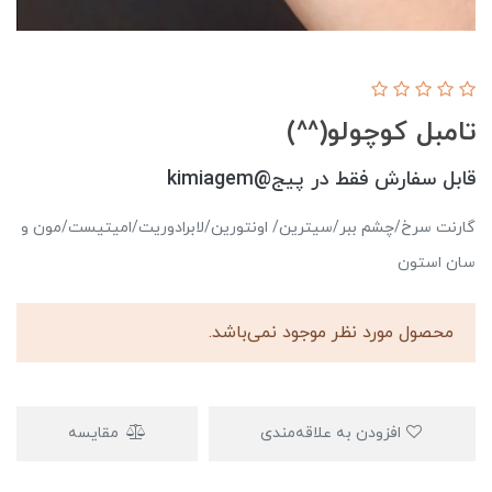
تامبل کوچولو⁦(⁠^⁠^⁠)⁩
قابل سفارش فقط در پیج@kimiagem
گارنت سرخ/چشم ببر/سیترین/ اونتورین/لابرادوریت/امیتیست/مون و
سان استون
محصول مورد نظر موجود نمی‌باشد.
افزودن به علاقه‌مندی
مقایسه