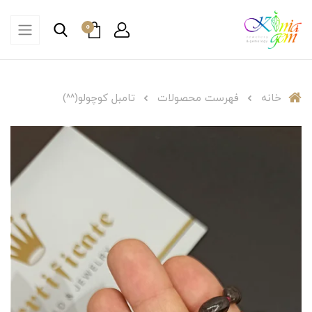
0
خانه
فهرست محصولات
تامبل کوچولو⁦(⁠^⁠^⁠)⁩