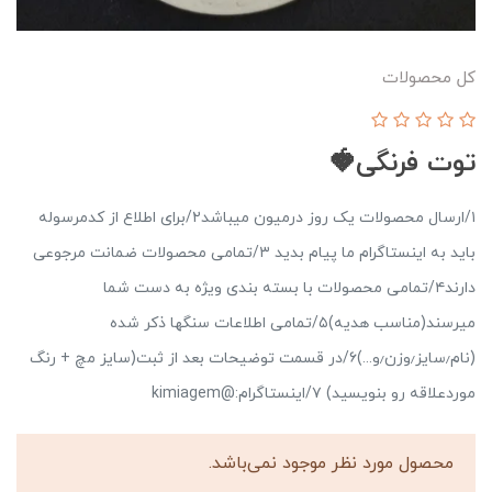
کل محصولات
توت فرنگی🍓
۱/ارسال محصولات یک روز درمیون میباشد۲/برای اطلاع از کدمرسوله
باید به اینستاگرام ما پیام بدید ۳/تمامی محصولات ضمانت مرجوعی
دارند۴/تمامی محصولات با بسته بندی ویژه به دست شما
میرسند(مناسب هدیه)۵/تمامی اطلاعات سنگها ذکر شده
(نام٫سایز٫وزن٫و...)۶/در قسمت توضیحات بعد از ثبت(سایز مچ + رنگ
موردعلاقه رو بنویسید) ۷/اینستاگرام:@kimiagem
محصول مورد نظر موجود نمی‌باشد.