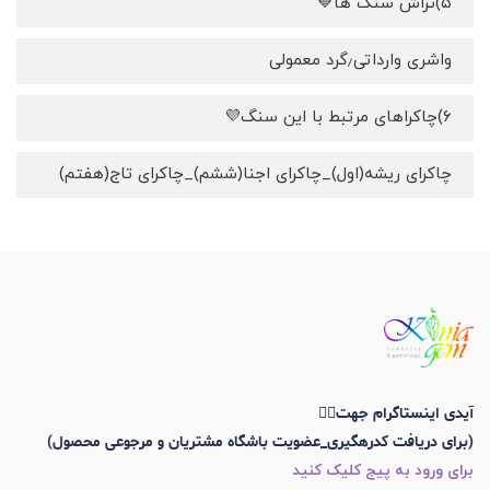
۵)تراش سنگ ها💙
واشری وارداتی٫گرد معمولی
۶)چاکراهای مرتبط با این سنگ💜
چاکرای ریشه(اول)_چاکرای اجنا(ششم)_چاکرای تاج(هفتم)
آیدی اینستاگرام جهت👇🏼
(برای دریافت کدرهگیری_عضویت باشگاه مشتریان و مرجوعی محصول)
برای ورود به پیج کلیک کنید