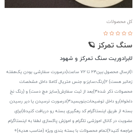
کل محصولات
سنگ تمرکز 🪐
لابرادوریت سنگ تمرکز و شهود
۱)ارسال محصول:بین‌۲۴ تا ۷۲ ساعت(درصورت سفارشی بودن یک‌هفته
زمانبر هست) ۲)رنگ٫سایز٫و جنس متریال کاملا داخل مشخصات
محصولات ذکر شده۳)بعد از ثبت سفارش(سایز مچ دست) و (رنگ نخ
دلخواه)رو داخل توضیحات‌بنویسید۴)درصورت نرسیدن یا دیر رسیدن
بسته از طریق اینستاگرام کد رهگیری بسته رو دریافت کنید۵)برای
عضویت در کانال اموزشی تلگرام و اموزش پاکسازی لطفا به اینستاگرام
مراجعه کنید۶)تمام محصولات با بسته بندی ویژه (مناسب هدیه)+