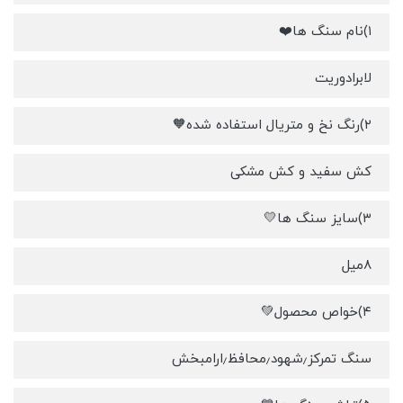
۱)نام سنگ ها❤️
لابرادوریت
۲)رنگ نخ و متریال استفاده شده🧡
کش سفید و کش مشکی
۳)سایز سنگ ها💛
۸میل
۴)خواص محصول💚
سنگ تمرکز٫شهود٫محافظ٫ارامبخش